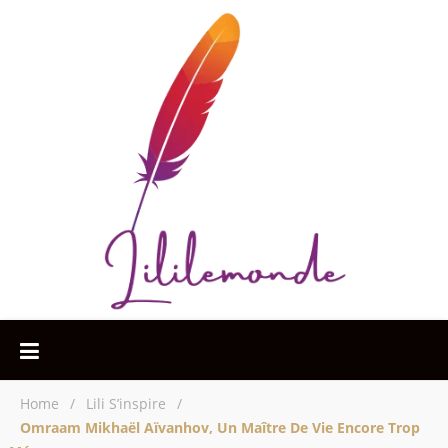
Home
/
Lili S’inspire
/
Omraam Mikhaël Aïvanhov, Un Maître De Vie Encore Trop